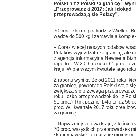
Polski niż z Polski za granicę – wyn
„Przeprowadzki 2017: Jak i dokąd
przeprowadzają się Polacy”.
70 proc. zleceń pochodzi z Wielkiej Br
wadze do 500 kg i zamawiają komplek
– Coraz więcej naszych rodaków wraca
Polaków wyjeżdżało za granicę, ale od
z agencją informacyjną Newseria Bizne
raportu. -
W 2016 roku aż 65 proc. pr
kraju. W pierwszym kwartale tego roku,
Z raportu wynika, że od 2011 roku, k
za granicę, powroty do Polski stają s
zwiększa się przewaga przeprowadzek
roku liczba przeprowadzek do i z Pols
51 proc.). Rok później było to już 56
proc. W I kwartale 2017 roku zrealizo
za granicę.
– Najważniejsze dwa kraje, z których 
70 proc. wszystkich przeprowadzek mi
skandynawskie to znacznie mniejszy p