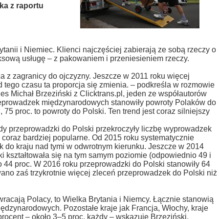
ika z raportu
ytanii i Niemiec. Klienci najczęściej zabierają ze sobą rzeczy o
sową usługę – z pakowaniem i przeniesieniem rzeczy.
 z zagranicy do ojczyzny. Jeszcze w 2011 roku więcej
 tego czasu ta proporcja się zmienia.
– podkreśla w rozmowie
s Michał Brzeziński z Clicktrans.pl, jeden ze współautorów
zeprowadzek międzynarodowych stanowiły powroty Polaków do
 75 proc. to powroty do Polski. Ten trend jest coraz silniejszy
iedy przeprowadzki do Polski przekroczyły liczbę wyprowadzek
ię coraz bardziej popularne. Od 2015 roku systematycznie
 do kraju nad tymi w odwrotnym kierunku. Jeszcze w 2014
ki kształtowała się na tym samym poziomie (odpowiednio 49 i
 do 44 proc. W 2016 roku przeprowadzki do Polski stanowiły 64
wano zaś trzykrotnie więcej zleceń przeprowadzek do Polski niż
wracają Polacy, to Wielka Brytania i Niemcy. Łącznie stanowią
ędzynarodowych. Pozostałe kraje jak Francja, Włochy, kraje
rocent – około 3–5 proc. każdy – wskazuje Brzeziński.