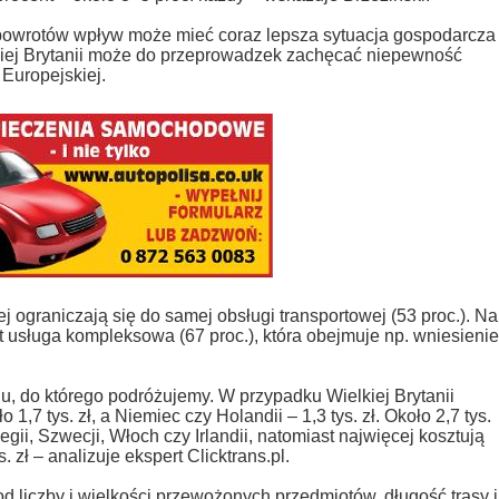
ę powrotów wpływ może mieć coraz lepsza sytuacja gospodarcza
lkiej Brytanii może do przeprowadzek zachęcać niepewność
 Europejskiej.
 ograniczają się do samej obsługi transportowej (53 proc.). Na
t usługa kompleksowa (67 proc.), która obejmuje np. wniesienie
u, do którego podróżujemy. W przypadku Wielkiej Brytanii
1,7 tys. zł, a Niemiec czy Holandii – 1,3 tys. zł. Około 2,7 tys.
ii, Szwecji, Włoch czy Irlandii, natomiast najwięcej kosztują
 zł – analizuje ekspert Clicktrans.pl.
 liczby i wielkości przewożonych przedmiotów, długość trasy i