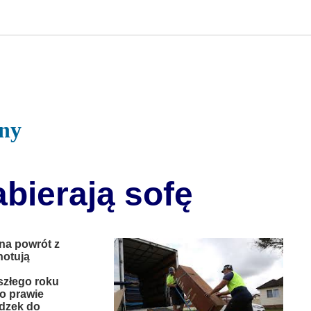
jny
abierają sofę
na powrót z
notują
szłego roku
no prawie
adzek do