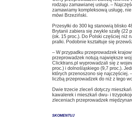
rodzaju zamawianej usługi.
– Najczęś
zamawiamy kompleksową usługę, nie ty
mówi Brzeziński.
Przesyłki do 300 kg stanowią blisko 4
Brytanii zabiera się zwykle szafę (22 pr
(ok. 15 proc.). Do Polski częściej niż 
pralki. Podobnie kształtuje się przewó
– W przypadku przeprowadzek krajowy
przeprowadzek notują największe woj
Clicktrans.pl wyprowadzali się z woj
proc.) i dolnośląskiego (9,7 proc.). J
których przenoszono się najczęściej.
liczbą przeprowadzek do niż z tego w
Dwie trzecie zleceń dotyczy mieszkań,
kawalerek i mieszkań dwu- i trzypoko
zleceniach przeprowadzek międzyna
SKOMENTUJ