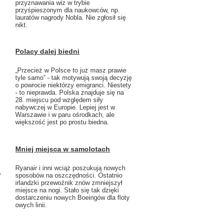
przyznawania wiz w trybie
przyśpieszonym dla naukowców, np.
lauratów nagrody Nobla. Nie zgłosił się
nikt.
Polacy dalej biedni
„Przecież w Polsce to już masz prawie
tyle samo” - tak motywują swoją decyzję
o powrocie niektórzy emigranci. Niestety
- to nieprawda. Polska znajduje się na
28. miejscu pod względem siły
nabywczej w Europie. Lepiej jest w
Warszawie i w paru ośrodkach, ale
większość jest po prostu biedna.
Mniej miejsca w samolotach
Ryanair i inni wciąż poszukują nowych
sposobów na oszczędności. Ostatnio
J
irlandzki przewoźnik znów zmniejszył
miejsce na nogi. Stało się tak dzięki
dostarczeniu nowych Boeingów dla floty
owych linii.