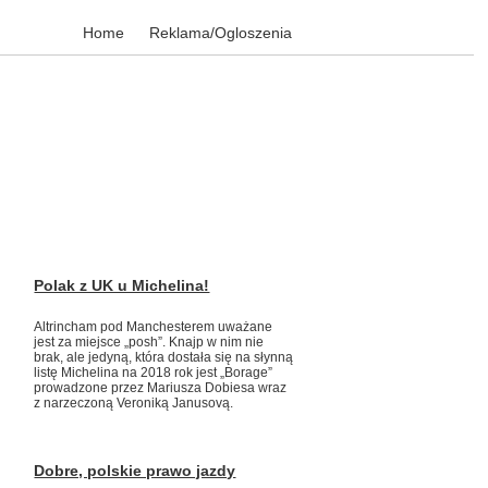
Home
Reklama/Ogloszenia
Polak z UK u Michelina!
Altrincham pod Manchesterem uważane
jest za miejsce „posh”. Knajp w nim nie
brak, ale jedyną, która dostała się na słynną
listę Michelina na 2018 rok jest „Borage”
prowadzone przez Mariusza Dobiesa wraz
z narzeczoną Veroniką Janusovą.
Dobre, polskie prawo jazdy