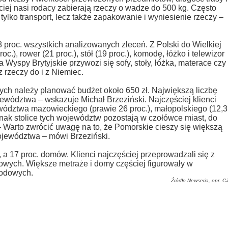
ciej nasi rodacy zabierają rzeczy o wadze do 500 kg. Często
lko transport, lecz także zapakowanie i wyniesienie rzeczy –
8 proc. wszystkich analizowanych zleceń. Z Polski do Wielkiej
oc.), rower (21 proc.), stół (19 proc.), komodę, łóżko i telewizor
na Wyspy Brytyjskie przywozi się sofy, stoły, łóżka, materace czy
z rzeczy do i z Niemiec.
ch należy planować budżet około 650 zł. Największą liczbę
ewództwa – wskazuje Michał Brzeziński.
Najczęściej klienci
ewództwa mazowieckiego (prawie 26 proc.), małopolskiego (12,3
ednak stolice tych województw pozostają w czołówce miast, do
– Warto zwrócić uwagę na to, że Pomorskie cieszy się większą
ojewództwa – mówi Brzeziński.
 a 17 proc. domów. Klienci najczęściej przeprowadzali się z
jowych. Większe metraże i domy częściej figurowały w
rodowych.
Źródło Newseria, opr. C