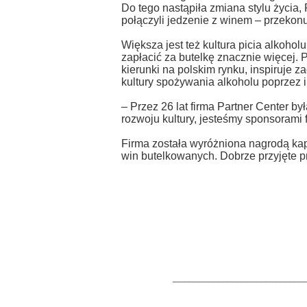
Do tego nastąpiła zmiana stylu życia, 
połączyli jedzenie z winem – przekonu
Większa jest też kultura picia alkohol
zapłacić za butelkę znacznie więcej. 
kierunki na polskim rynku, inspiruje
kultury spożywania alkoholu poprzez in
– Przez 26 lat firma Partner Center 
rozwoju kultury, jesteśmy sponsorami 
Firma została wyróżniona nagrodą kap
win butelkowanych. Dobrze przyjęte p
____________________________