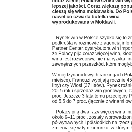
coraz więcej Polaków szuka win wy
lepszej jakości. Coraz większą pop
cieszą się wina mołdawskie. Do Polsk
nawet co czwarta butelka wina
wyprodukowana w Mołdawii.
– Rynek win w Polsce szybko się to zm
podkreśla w rozmowie z agencją infor
Partner Center, dystrybutora win imp
że Polacy piją coraz więcej wina, kiedyś
wina jest rozwojowy, nie ma ryzyka fi
zewnętrznych przeszkód, które mogły
W międzynarodowych rankingach Polac
miejsce). Francuzi wypijają rocznie 45
litry) czy Włosi (37 litrów). Rynek ro
2015 roku sprzedaż win gronowych, za
proc. Jeszcze 3 lata temu przeciętny P
od 5,5 do 7 proc. (łącznie z winami o
– Polacy piją dwa razy więcej wina, niż
około 9–11 proc., zostały wprowadzo
półwytrawnych i półsłodkich na rzecz
zmienia się w tym kierunku, w którym 