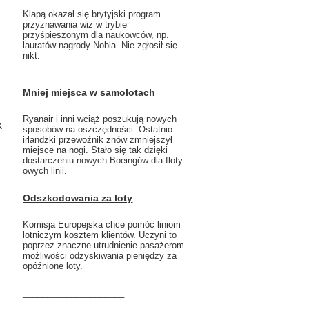
Klapą okazał się brytyjski program
przyznawania wiz w trybie
przyśpieszonym dla naukowców, np.
lauratów nagrody Nobla. Nie zgłosił się
nikt.
Mniej miejsca w samolotach
Ryanair i inni wciąż poszukują nowych
k
sposobów na oszczędności. Ostatnio
irlandzki przewoźnik znów zmniejszył
miejsce na nogi. Stało się tak dzięki
dostarczeniu nowych Boeingów dla floty
owych linii.
Odszkodowania za loty
Komisja Europejska chce pomóc liniom
lotniczym kosztem klientów. Uczyni to
poprzez znaczne utrudnienie pasażerom
możliwości odzyskiwania pieniędzy za
opóźnione loty.
_____________________