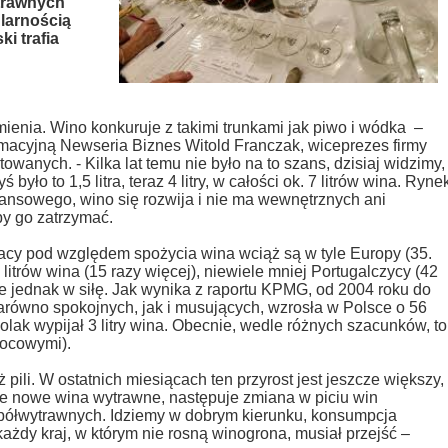
trawnych
ularnością
i trafia
ienia. Wino konkuruje z takimi trunkami jak piwo i wódka
–
macyjną Newseria Biznes Witold Franczak, wiceprezes firmy
ortowanych
. - Kilka lat temu nie było na to szans, dzisiaj widzimy,
 było to 1,5 litra, teraz 4 litry, w całości ok. 7 litrów wina. Ryne
nansowego, wino się rozwija i nie ma wewnętrznych ani
by go zatrzymać.
y pod względem spożycia wina wciąż są w tyle Europy (35.
 litrów wina (15 razy więcej), niewiele mniej Portugalczycy (42
śnie jednak w siłę. Jak wynika z raportu KPMG, od 2004 roku do
równo spokojnych, jak i musujących, wzrosła w Polsce o 56
olak wypijał 3 litry wina. Obecnie, wedle różnych szacunków, to
wocowymi).
 pili. W ostatnich miesiącach ten przyrost jest jeszcze większy,
ne nowe wina wytrawne, następuje zmiana w piciu win
 półwytrawnych. Idziemy w dobrym kierunku, konsumpcja
każdy kraj, w którym nie rosną winogrona, musiał przejść –