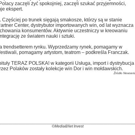
Polacy zaczęli żyć spokojniej, zaczęli szukać przyjemności,
je ekspert.
u. Częściej po trunek sięgają smakosze, którzy są w stanie
Partner Center, dystrybutor importowanych win, od lat wyznacza
 zachowania konsumentów. Aktywnie uczestniczy w kreowaniu
tegrację ze światem nauki i sztuki.
była trendsetterem rynku. Wyprzedzamy rynek, pomagamy w
festiwali, pomagamy artystom, teatrom – podkreśla Franczak.
ituły TERAZ POLSKA! w kategorii Usługa, import i dystrybucja
rzez Polaków zostały kolekcje win Dor i win mołdawskich.
Źródło Newseri
________________________________________________________________
©Media&Net Invest