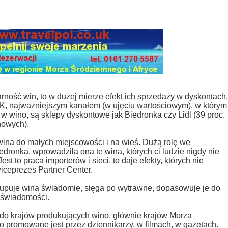
rność win, to w dużej mierze efekt ich sprzedaży w dyskontach.
K, najważniejszym kanałem (w ujęciu wartościowym), w którym
 wino, są sklepy dyskontowe jak Biedronka czy Lidl (39 proc.
nowych).
wina do małych miejscowości i na wieś. Dużą rolę we
ronka, wprowadziła ona te wina, których ci ludzie nigdy nie
est to praca importerów i sieci, to daje efekty, których nie
wiceprezes Partner Center.
upuje wina świadomie, sięga po wytrawne, dopasowuje je do
j świadomości.
ą do krajów produkujących wino, głównie krajów Morza
promowane jest przez dziennikarzy, w filmach, w gazetach.