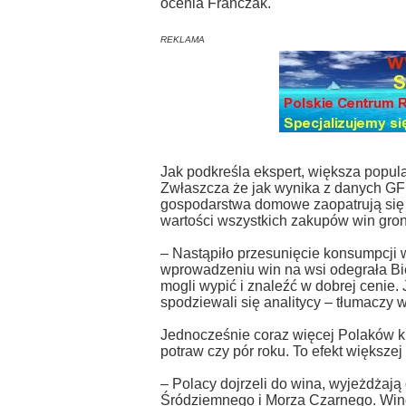
ocenia Franczak.
REKLAMA
Jak podkreśla ekspert, większa popula
Zwłaszcza że jak wynika z danych GF
gospodarstwa domowe zaopatrują się w
wartości wszystkich zakupów win gro
– Nastąpiło przesunięcie konsumpcji 
wprowadzeniu win na wsi odegrała Bied
mogli wypić i znaleźć w dobrej cenie. J
spodziewali się analitycy – tłumaczy 
Jednocześnie coraz więcej Polaków k
potraw czy pór roku. To efekt większe
– Polacy dojrzeli do wina, wyjeżdżaj
Śródziemnego i Morza Czarnego. Wino 