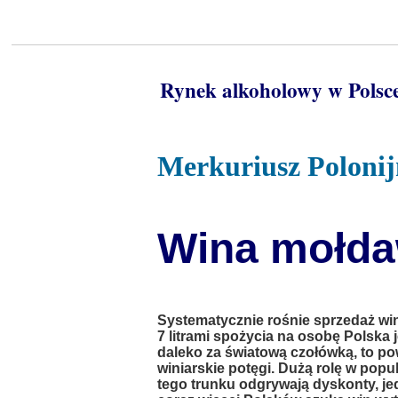
Rynek alkoholowy w Polsc
Merkuriusz Poloni
Wina mołdaw
Systematycznie rośnie sprzedaż wi
7 litrami spożycia na osobę Polska j
daleko za światową czołówką, to po
winiarskie potęgi. Dużą rolę w popul
tego trunku odgrywają dyskonty, j