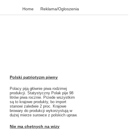
Home
Reklama/Ogloszenia
Polski patriotyzm piwny
Polacy piją głównie piwa rodzimej
produkcji. Statystyczny Polak pije 98
litrów piwa rocznie. Przede wszystkim
są to krajowe produkty, bo import
stanowi zaledwie 2 proc. Krajowe
browary do produkcji wykorzystują w
dużej mierze surowce z polskich upraw.
Nie ma chętnych na wizy