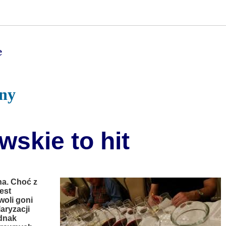
e
jny
skie to hit
na. Choć z
est
woli goni
aryzacji
ednak