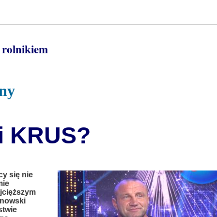
 rolnikiem
jny
ci KRUS?
y się nie
mie
ajcięższym
anowski
stwie