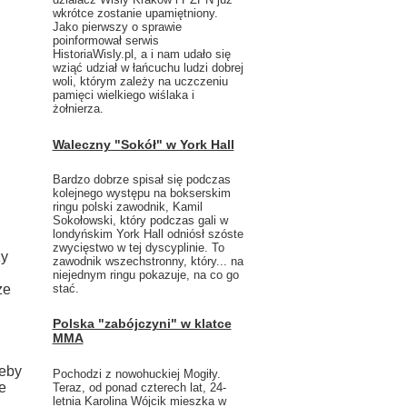
wkrótce zostanie upamiętniony.
Jako pierwszy o sprawie
poinformował serwis
HistoriaWisly.pl, a i nam udało się
wziąć udział w łańcuchu ludzi dobrej
woli, którym zależy na uczczeniu
pamięci wielkiego wiślaka i
żołnierza.
Waleczny "Sokół" w York Hall
Bardzo dobrze spisał się podczas
kolejnego występu na bokserskim
ringu polski zawodnik, Kamil
Sokołowski, który podczas gali w
londyńskim York Hall odniósł szóste
zwycięstwo w tej dyscyplinie. To
zy
zawodnik wszechstronny, który... na
niejednym ringu pokazuje, na co go
stać.
że
Polska "zabójczyni" w klatce
MMA
żeby
Pochodzi z nowohuckiej Mogiły.
le
Teraz, od ponad czterech lat, 24-
letnia Karolina Wójcik mieszka w