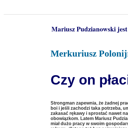
Mariusz Pudzianowski jest
Merkuriusz Poloni
Czy on pła
Strongman zapewnia, że żadnej prac
boi i jeśli zachodzi taka potrzeba, u
zakasać rękawy i sprostać nawet n
obowiązkom. Latem Mariusz Pudzi
miał dużo pracy w swoim gospodar