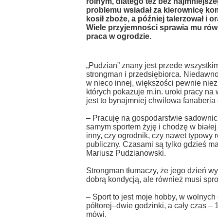
rolnym, dlatego też bez najmniejsz
problemu wsiadał za kierownicę ko
kosił zboże, a później talerzował i or
Wiele przyjemności sprawia mu rów
praca w ogrodzie.
„Pudzian” znany jest przede wszystki
strongman i przedsiębiorca. Niedawn
w nieco innej, większości pewnie niez
których pokazuje m.in. uroki pracy na 
jest to bynajmniej chwilowa fanaberia 
– Pracuję na gospodarstwie sadownicz
samym sportem żyję i chodzę w białej 
inny, czy ogrodnik, czy nawet typowy r
publiczny. Czasami są tylko gdzieś ma
Mariusz Pudzianowski.
Strongman tłumaczy, że jego dzień wyp
dobrą kondycją, ale również musi spr
– Sport to jest moje hobby, w wolnych
półtorej–dwie godzinki, a cały czas –
mówi.