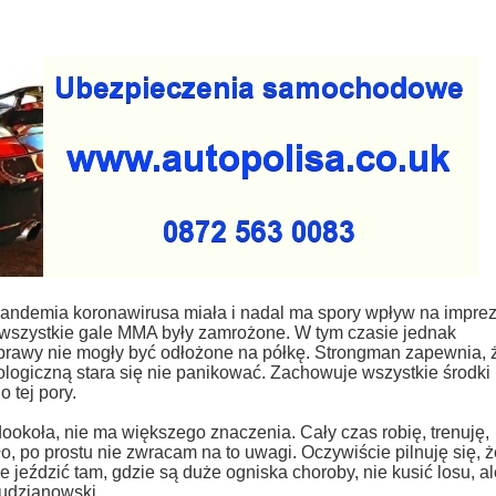
pandemia koronawirusa miała i nadal ma spory wpływ na impre
 wszystkie gale MMA były zamrożone. W tym czasie jednak
sprawy nie mogły być odłożone na półkę. Strongman zapewnia, 
logiczną stara się nie panikować. Zachowuje wszystkie środki
o tej pory.
dookoła, nie ma większego znaczenia. Cały czas robię, trenuję,
ało, po prostu nie zwracam na to uwagi. Oczywiście pilnuję się, 
ie jeździć tam, gdzie są duże ogniska choroby, nie kusić losu, a
Pudzianowski.