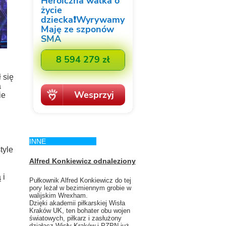
 się
a
ie
INNE
tyle
Alfred Konkiewicz odnaleziony
 i
Pułkownik Alfred Konkiewicz do tej
pory leżał w bezimiennym grobie w
walijskim Wrexham.
Dzięki akademii piłkarskiej Wisła
Kraków UK, ten bohater obu wojen
światowych, piłkarz i zasłużony
działacz Wisły Kraków i PZPN już