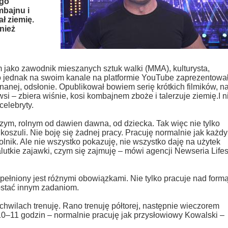
ego
mbajnu i
ał ziemię.
nież
m jako zawodnik mieszanych sztuk walki (MMA), kulturysta,
o jednak na swoim kanale na platformie YouTube zaprezentował
nanej, odsłonie. Opublikował bowiem serię krótkich filmików, n
wsi – zbiera wiśnie, kosi kombajnem zboże i talerzuje ziemię.I n
celebryty.
ym, rolnym od dawien dawna, od dziecka. Tak więc nie tylko
koszuli. Nie boję się żadnej pracy. Pracuję normalnie jak każdy
olnik. Ale nie wszystko pokazuję, nie wszystko daję na użytek
lutkie zajawki, czym się zajmuję – mówi agencji Newseria Lifes
ełniony jest różnymi obowiązkami. Nie tylko pracuje nad formą
ostać innym zadaniom.
 chwilach trenuję. Rano trenuję półtorej, następnie wieczorem
 10–11 godzin – normalnie pracuję jak przysłowiowy Kowalski –