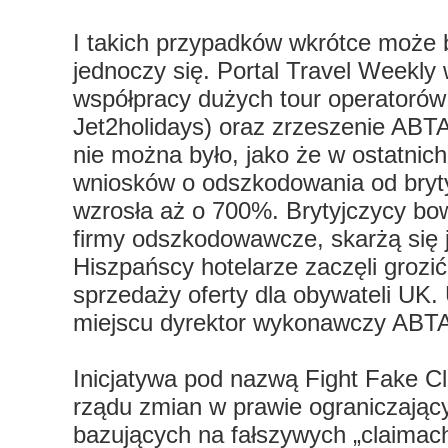
I takich przypadków wkrótce może 
jednoczy się. Portal Travel Weekly
współpracy dużych tour operatorów
Jet2holidays) oraz zrzeszenie ABTA
nie można było, jako że w ostatnich
wniosków o odszkodowania od bryty
wzrosła aż o 700%. Brytyjczycy bo
firmy odszkodowawcze, skarżą się j
Hiszpańscy hotelarze zaczęli groz
sprzedaży oferty dla obywateli UK. 
miejscu dyrektor wykonawczy ABTA
Inicjatywa pod nazwą Fight Fake C
rządu zmian w prawie ograniczając
bazujących na fałszywych „claimach