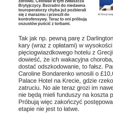
zdrowiu. Celowali w tym zwłaszcza
Brytyjczycy. Bezradni do niedawna
touroperatorzy chyba już pozbierali
się z marazmu i przeszli do
W Grecji wzię
kontrofensywy. Teraz to oni próbują
oszustów puścić z torbami.
Tak jak np. pewną parę z Darlington,
kary (wraz z opłatami) w wysokośc
pięciogwiazdkowego hotelu z Grecji,
dowieść, że ich wakacyjna choroba,
dostać odszkodowanie, to fałsz. P
Caroline Bondarenko wnosili o £10
Palace Hotel na Krecie, gdzie rzeko
zatruciu. No ale teraz grozi im nawe
nie będą mieli funduszy na koszta 
Próbują więc zakończyć postępowa
etapie nie jest to łatwe.