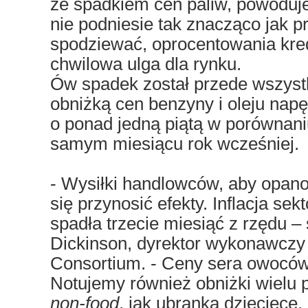
ze spadkiem cen paliw, powoduj
nie podniesie tak znacząco jak 
spodziewać, oprocentowania kred
chwilowa ulga dla rynku.
Ów spadek został przede wszy
obniżką cen benzyny i oleju nap
o ponad jedną piątą w porównani
samym miesiącu rok wcześniej.
- Wysiłki handlowców, aby opan
się przynosić efekty. Inflacja s
spadła trzecie miesiąć z rzędu – 
Dickinson, dyrektor wykonawczy B
Consortium. - Ceny sera owoców,
Notujemy również obniżki wielu 
non-food
, jak ubranka dziecięce, 