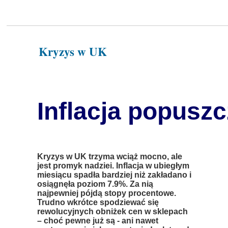
Kryzys w UK
Inflacja popusz
Kryzys w UK trzyma wciąż mocno, ale
jest promyk nadziei. Inflacja w ubiegłym
miesiącu spadła bardziej niż zakładano i
osiągnęła poziom 7.9%. Za nią
najpewniej pójdą stopy procentowe.
Trudno wkrótce spodziewać się
rewolucyjnych obniżek cen w sklepach
– choć pewne już są - ani nawet